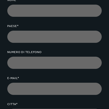
NOME*
corrugator runnability and very good printability.
High ply bond strength ensures the best converting
characteristics.
PAESE*
NUMERO DI TELEFONO
E-MAIL*
CITTA*