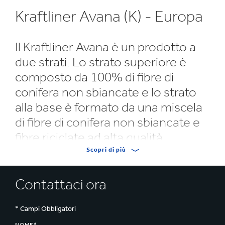
Kraftliner Avana (K) - Europa
Il Kraftliner Avana è un prodotto a
due strati. Lo strato superiore è
composto da 100% di fibre di
conifera non sbiancate e lo strato
alla base è formato da una miscela
di fibre di conifera non sbiancate e
fibre riciclate ad alta qualità.
Scopri di più
Kraftliner brown is a two-ply product. The top ply
consists of 100% unbleached softwood fibres and the
Contattaci ora
base ply is made of a mixture of unbleached softwood
fibres and high quality recycled fibres.
* Campi Obbligatori
Outstanding strength is combined with excellent