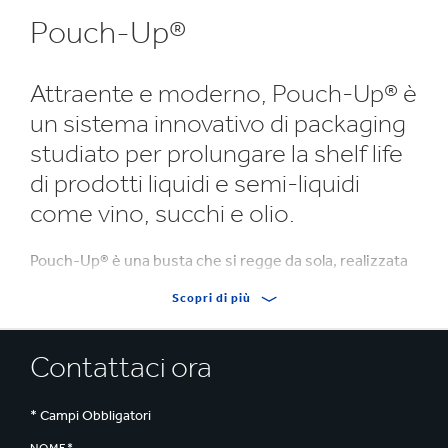
Pouch-Up®
Attraente e moderno, Pouch-Up® è
un sistema innovativo di packaging
studiato per prolungare la shelf life
di prodotti liquidi e semi-liquidi
come vino, succhi e olio.
Pouch-Up® è una busta che si regge da sola, realizzata
con film a barriera all'ossigeno ad elevata prestazione
Scopri di più
per preservare il liquido al suo interno, garantendo che
il contenuto rimanga incontaminato dall'aria esterna.
Contattaci ora
Il liquido viene spillato attraverso il rubinetto ad alta
prestazione
Vitop®
(Compact o Standard) che
* Campi Obbligatori
impedisce all'aria di entrare nell'imballo durante la
spillatura. La busta ed il tappo lavorano insieme per