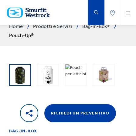
VAI
AL
CONTENUTO
PRINCIPALE
Home
Prodotti e Servizi
Bag-in-Box®
Pouch-Up®
RICHIEDI UN PREVENTIVO
BAG-IN-BOX