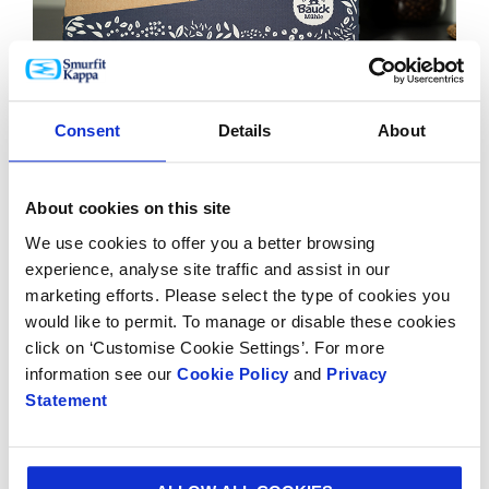
Consent
Details
About
El resultado
About cookies on this site
Al adaptar el borde inclinado de las bandejas, Bauck
We use cookies to offer you a better browsing
ahorra ahora casi 130.000 metros cuadrados de
experience, analyse site traffic and assist in our
residuos de envases, lo que equivale a una reducción
marketing efforts. Please select the type of cookies you
de 21 toneladas de CO2 al año. No sólo esto, sino que
would like to permit. To manage or disable these cookies
Bauck también está reduciendo las emisiones
click on ‘Customise Cookie Settings’. For more
adicionales de CO2 por kilómetro mediante la
information see our
Cookie Policy
and
Privacy
adaptación del tipo de onda en las tapas de las
Statement
bandejas. El cambio de ona B a onda S significa que
Bauck puede apilar oficialmente un 14% más de
mercancías en un palé, reduciendo el número de