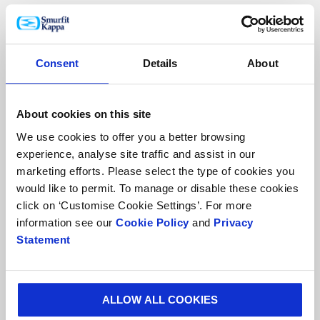
TU CARGO
Consent
Details
About
TU CORREO ELECTRÓNICO*
About cookies on this site
We use cookies to offer you a better browsing
experience, analyse site traffic and assist in our
CIUDAD*
marketing efforts. Please select the type of cookies you
would like to permit. To manage or disable these cookies
click on ‘Customise Cookie Settings’. For more
information see our
Cookie Policy
and
Privacy
Statement
DÍA DEL WEBINAR
ALLOW ALL COOKIES