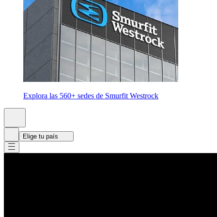
Explora las 560+ sedes de Smurfit Westrock
Elige tu país