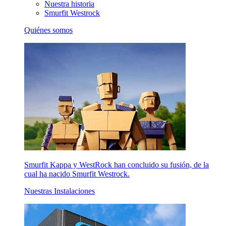
Nuestra historia
Smurfit Westrock
Quiénes somos
Smurfit Kappa y WestRock han concluido su fusión, de la
cual ha nacido Smurfit Westrock.
Nuestras Instalaciones