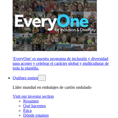
'EveryOne' es nuestro programa de inclusión y diversidad
para acoger y celebrar el carácter global y multiculturar de
toda la plantilla.
Quiénes somos
Líder mundial en embalajes de cartón ondulado
Visit our investor section
Resumen
Qué hacemos
Ética
Dónde estamos