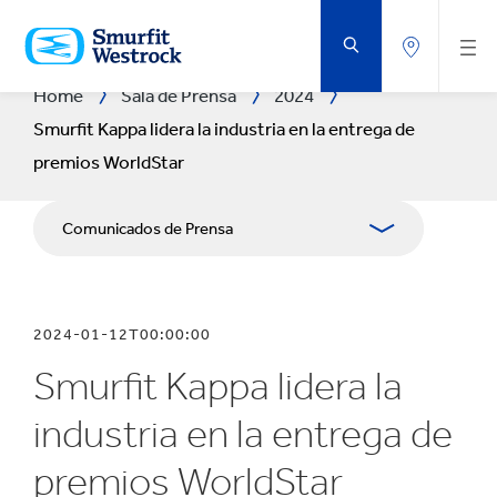
SALTAR
AL
CONTENIDO
PRINCIPAL
Home
Sala de Prensa
2024
Smurfit Kappa lidera la industria en la entrega de
premios WorldStar
Comunicados de Prensa
Publicaciones
2024-01-12T00:00:00
Relaciones con Prensa
Smurfit Kappa lidera la
Blog
industria en la entrega de
premios WorldStar