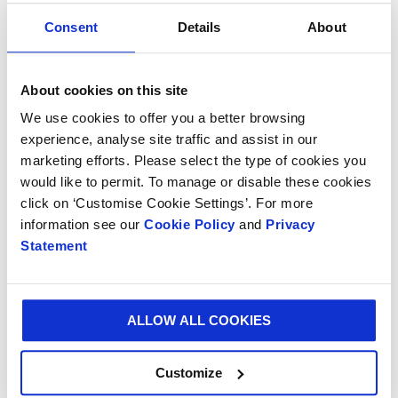
Consent
Details
About
Los premios WorldStar son convocados anualmente
por la Organización World Packaging y reconocen las
mejores innovaciones en empaques de todo el
About cookies on this site
mundo.
We use cookies to offer you a better browsing
experience, analyse site traffic and assist in our
Los productos ganadores de Smurfit Kappa en
marketing efforts. Please select the type of cookies you
WorldStar 2024
would like to permit. To manage or disable these cookies
click on ‘Customise Cookie Settings’. For more
Colombia - Bobinas para productos de ingeniería
information see our
Cookie Policy
and
Privacy
- Colombia
Statement
República Checa y Eslovaquia - Caja octagonal
para tortas
ALLOW ALL COOKIES
Denmark - Caja de pintura Bag-in-Box
Dinamarca - Potted plant eCommerce pack
Customize