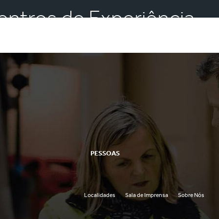
entros de Experiência
PESSOAS
Carreiras
s
Graduates
Localidades
Sala de Imprensa
Sobre Nós
Desenvolvimento de Pessoas
rporativa
Conheça a nossa equipe