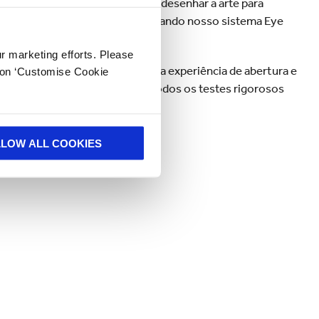
ry, trabalhamos com eles para redesenhar a arte para
sta nova embalagem foi testada usando nosso sistema Eye
ur marketing efforts. Please
a o kraftliner, a fim de melhorar a experiência de abertura e
k on ‘Customise Cookie
 paletização - ela passou em todos os testes rigorosos
 e manualmente.
LLOW ALL COOKIES