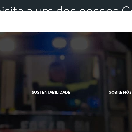
isita a um dos nossos C
SUSTENTABILIDADE
SOBRE NÓS
Relatório de Sustentabilidade
Em resumo
Abordagem à Sustentabilidade
O que fazemo
Planeta
Ética
Pessoas
Governança Co