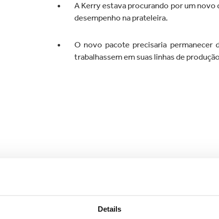
A Kerry estava procurando por um novo 
desempenho na prateleira.
O novo pacote precisaria permanecer 
trabalhassem em suas linhas de produção
Trabalhamos com as principais stakehol
ambiente virtual para testar os ativos do
Os resultados mostraram como o pacote 
Details