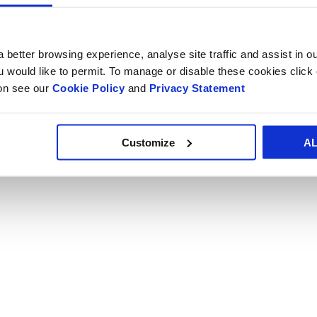
apoiava a estratégia de marketing de Ker
melhorar a visibilidade na prateleira. E
See.
 better browsing experience, analyse site traffic and assist in o
Atualizamos a classe da placa de teste par
ou would like to permit. To manage or disable these cookies clic
aumentar a resistência ao empilhamento e
ion see our
Cookie Policy
and
Privacy Statement
para os casos de montagem em máquina
Customize
A