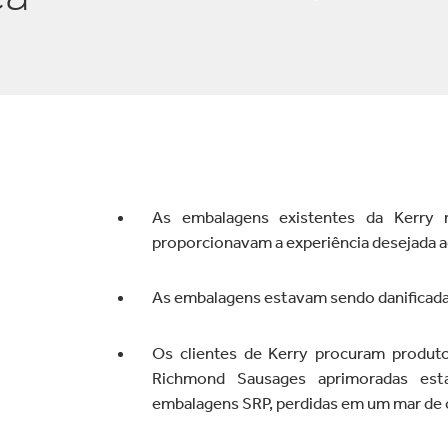
letrônicos
Limpeza doméstica
s FSC
As embalagens existentes da Kerry
proporcionavam a experiência desejada 
As embalagens
estavam sendo danificadas 
Os clientes de Kerry procuram produto
Richmond Sausages aprimoradas est
embalagens SRP, perdidas em um mar de c