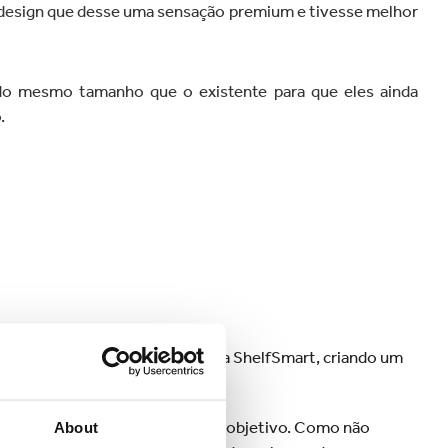
design que desse uma sensação premium e tivesse melhor
do mesmo tamanho que o existente para que eles ainda
.
ders da Kerry em um workshop da ShelfSmart, criando um
 SRP
existente não era adequado ao objetivo. Como não
About