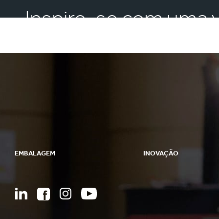
Inspire-se com uma v
EMBALAGEM
INOVAÇÃO
Embalagens
Abordagem para Inovação
Embalagens Bag-in-Box
Áreas de P&D
Displays
Centros de P&D
Maquinário para Embalagens
Experience centres