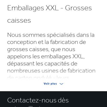
Emballages XXL - Grosses
caisses
Nous sommes spécialisés dans la
conception et la fabrication de
grosses caisses, que nous
appelons les emballages XXL,
dépassant les capacités de
nombreuses usines de fabrication
de carton ondulé - leurs
dimensions se situent
Voir plus
généralement entre 10 et 22,5
mètres carrés
Contactez-nous dès