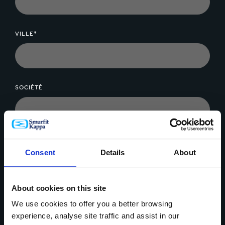
couches barrières spécialisées ou de liners, sont
disponibles en vue d'optimiser la protection et la
VILLE*
performance.
Le design de l'emballage, conjointement au choix de la
composition et des matériaux les plus appropriés,
garantit que vos produits arrivent à bon port en parfait
SOCIÉTÉ
état
MESSAGE*
Consent
Details
About
About cookies on this site
We use cookies to offer you a better browsing
experience, analyse site traffic and assist in our
Télécharger un fichier