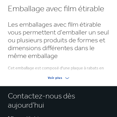
Emballage avec film étirable
Les emballages avec film étirable
vous permettent d'emballer un seul
ou plusieurs produits de formes et
dimensions différentes dans le
même emballage
Cet emballage est composé d'une plaque à rabats en
carton ondulé, sur laquelle un film en polyéthylène (PE)
Voir plus
est attaché, et d'une boîte extérieure.
Les emballages avec film étirable bénéficient d'une
Contactez-nous dès
utilisation facile et rapide et ils conviennent
aujourd’hui
parfaitement aux distributeurs ou fabricants qui
vendent leurs produits en ligne ou par publipostage.