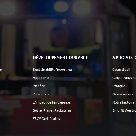
DÉVELOPPEMENT DURABLE
A PROPOS 
on
Sustainability Reporting
Coup d'oeil
Approche
Ce que nous f
Planète
Ethique
Personnes
Gouvernance
L'impact de l'entreprise
Notre histoire
Better Planet Packaging
Smurfit Westr
FSC® Certificates