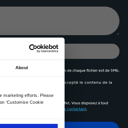
About
jusqu'à 5 fichiers. Le poids maximum de chaque fichier est de 5Mb.
appa et Je confirme avoir lu et accepté le contenu de la
ur marketing efforts. Please
k on ‘Customise Cookie
ail de communication prévu à cet effet. Vous disposez à tout
elles à des fins publicitaires en
nous contactant
.