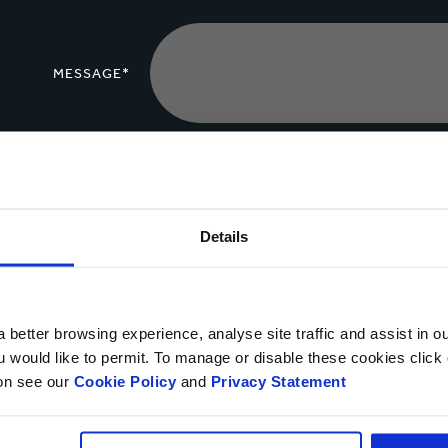
MESSAGE*
Télécharger un
fichier
Details
Vous pouvez télécharger 
Oui, je souhaite recevoir des informations de Smurfit K
déclaration de confidentialité.
 better browsing experience, analyse site traffic and assist in o
ou would like to permit. To manage or disable these cookies clic
Vous pouvez vous désabonner à tout moment en suivant le lien de l’e-m
ion see our
Cookie Policy
and
Privacy Statement
moment du droit de vous opposer à l’utilisation de vos données personn