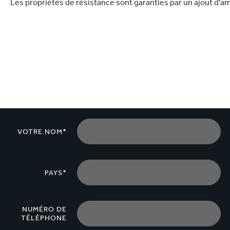
Les propriétés de résistance sont garanties par un ajout d'a
lectronique
Entretien de la maison
VOTRE NOM*
PAYS*
NUMÉRO DE
TÉLÉPHONE