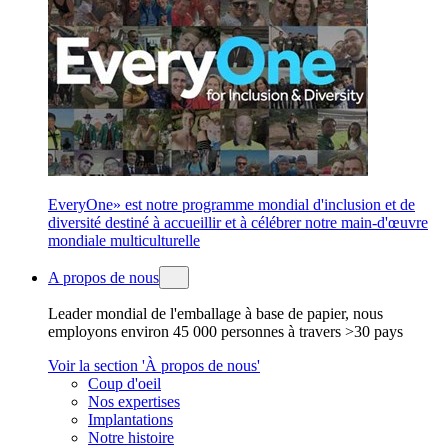
EveryOne» est notre programme mondial d'inclusion et de
diversité destiné à accueillir et à célébrer notre main-d'œuvre
mondiale multiculturelle
A propos de nous
Leader mondial de l'emballage à base de papier, nous
employons environ 45 000 personnes à travers >30 pays
Voir la section 'À propos de nous'
Coup d'oeil
Nos expertises
Implantations
Notre histoire