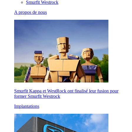
Smurfit Westrock
A propos de nous
Smurfit Kappa et WestRock ont finalisé leur fusion pour
former Smurfit Westrock
Implantations