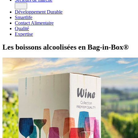
Smartlife
Boissons alcoolisées
Contact Alimentaire
Automobile
Développement Durable
Qualité
Produits laitiers et œufs liquides
Smartlife
Expertise
Détergents
Contact Alimentaire
Huile alimentaire
Qualité
Jus de fruits
Expertise
Eau
Vin
Les boissons alcoolisées en Bag-in-Box®