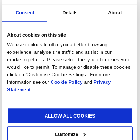
En France, l’ensemble des 55 sites de Smurfit Kappa se sont
mobilisés pendant un mois autour d’actions de sensibilisation
Consent
Details
About
variées, avec par exemple :
-
Un atelier de nuit à Bray-en-Val (Loiret) sur l’hypovigilance
-
Un atelier nutritionnel animé par un diététicien à Brignoles
About cookies on this site
(Var)
We use cookies to offer you a better browsing
-
Un « escape game » à Thénezay (Deux-Sèvres)
experience, analyse site traffic and assist in our
-
Un parcours dans la fumée à Reims (Marne)
marketing efforts. Please select the type of cookies you
-
Un atelier sur les risques liés à la consommation d’alcool en
lien avec la Prévention routière à la Cellulose du Pin (Sud-
would like to permit. To manage or disable these cookies
Ouest)
click on ‘Customise Cookie Settings’. For more
information see our
Cookie Policy
and
Privacy
« Chaque année, nos collaborateurs sont ravis de pouvoir
Statement
participer à ces Journées et cette 9ème édition confirme le
succès et l’intérêt de cette initiative. Il est important pour nous
de sensibiliser aux bons gestes, aussi bien au sein de l’usine
qu’à la maison. », déclare Christophe Decaudin, Directeur
ALLOW ALL COOKIES
Sécurité France
Customize