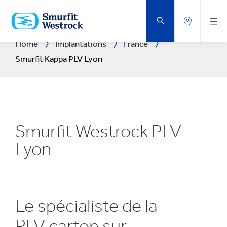
PASSER
AU
CONTENU
PRINCIPAL
Home
Implantations
France
Smurfit Kappa PLV Lyon
Smurfit Westrock PLV
Lyon
Le spécialiste de la
PLV carton sur