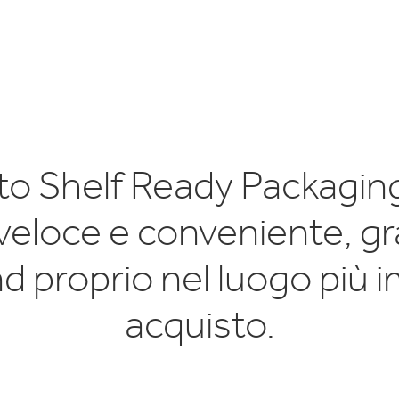
lettronica
Pulizia Casa
sto Shelf Ready Packagi
veloce e conveniente, gr
d proprio nel luogo più 
acquisto.