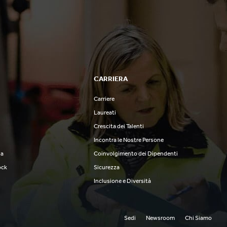
CARRIERA
Carriere
o
Laureati
Crescita dei Talenti
Incontra le Nostre Persone
ia
Coinvolgimento dei Dipendenti
ock
Sicurezza
Inclusione e Diversità
Sedi
Newsroom
Chi Siamo