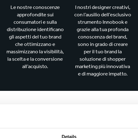
Le nostre conoscenze
I nostri designer creativi,
approfondite sui
con l’ausilio dell’esclusivo
consumatori e sulla
strumento Innobook e
distribuzione identificano
grazie alla tua profonda
gli aspetti del tuo brand
conoscenza del brand,
che ottimizzano e
sono in grado di creare
massimizzano la visibilità,
per il tuo brand la
la scelta e la conversione
soluzione di shopper
all’acquisto.
marketing più innovativa
e di maggiore impatto.
 standard nelle soluzion
Details