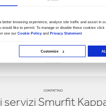
 better browsing experience, analyse site traffic and assist in o
tività
Esperienza
Scie
ou would like to permit. To manage or disable these cookies clic
stiamo
Utilizziamo la nostra
Utilizziamo te
ion see our
Cookie Policy
and
Privacy Statement
nte i confini
conoscenza ed
scientifiche
ettazione del
esperienza per fornire
da altri s
aging.
soluzioni reali – in sintonia
assicurare l
Customize
A
con gli obiettivi della tua
ottim
attività.
CONTATTACI
ri servizi Smurfit Kapp