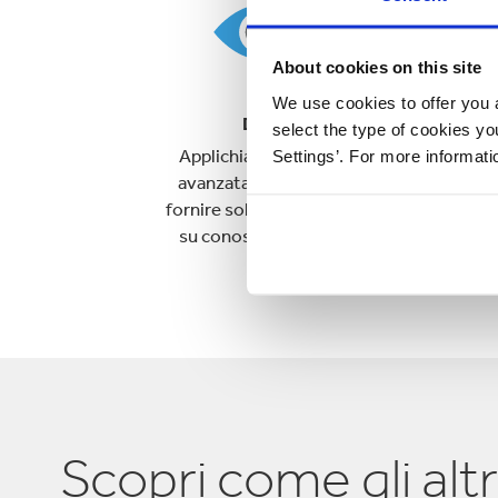
About cookies on this site
We use cookies to offer you a
Dati
Crea
select the type of cookies y
Applichiamo l'analisi
Spo
Settings’. For more informat
avanzata dei dati per
costanteme
fornire soluzioni basate
della prog
su conoscenze reali.
pack
Scopri come gli alt