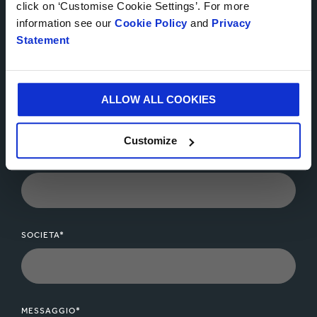
click on ‘Customise Cookie Settings’. For more
NUMERO DI TELEFONO
information see our
Cookie Policy
and
Privacy
Statement
E-MAIL*
ALLOW ALL COOKIES
Customize
CITTA*
SOCIETA*
MESSAGGIO*