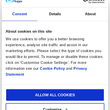
testata con Eye See
Consent
Details
About
Nella composizione abbiamo sostituito il test
con il kraftliner per migliorarne l’esperienza di
apertura ed abbiamo aumentato la resistenza per
About cookies on this site
l’impilamento e la pallettizzazione – l’imballo ha
We use cookies to offer you a better browsing
superato tutte le prove più severe per le line sia
experience, analyse site traffic and assist in our
automatiche che manuali
marketing efforts. Please select the type of cookies you
would like to permit. To manage or disable these cookies
click on ‘Customise Cookie Settings’. For more
information see our
Cookie Policy
and
Privacy
Statement
ALLOW ALL COOKIES
Customize