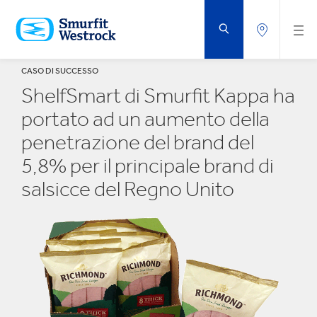
VAI
AL
CONTENUTO
PRINCIPALE
CASO DI SUCCESSO
ShelfSmart di Smurfit Kappa ha
portato ad un aumento della
penetrazione del brand del
5,8% per il principale brand di
salsicce del Regno Unito