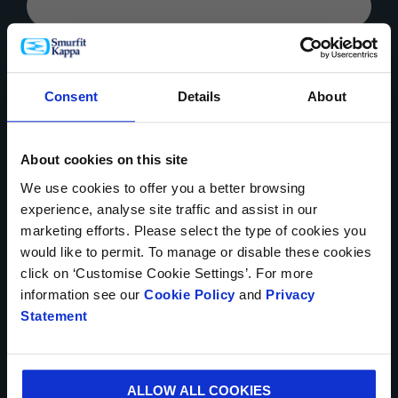
COMPAÑÍA
Consent
Details
About
MENSAJE*
About cookies on this site
We use cookies to offer you a better browsing
experience, analyse site traffic and assist in our
marketing efforts. Please select the type of cookies you
would like to permit. To manage or disable these cookies
click on ‘Customise Cookie Settings’. For more
information see our
Cookie Policy
and
Privacy
Cargar archivo
Statement
ALLOW ALL COOKIES
Se pueden cargar hasta 5 de archivos. Máximo (5Mb) por