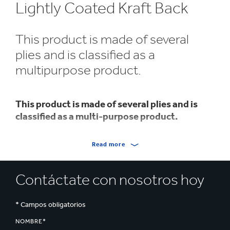
Lightly Coated Kraft Back
This product is made of several
plies and is classified as a
multipurpose product.
This product is made of several plies and is
classified as a multi-purpose product.
Top Ply: double coated top on brown FSC® certified
Read more
virgin fibres
Bottom Plies: several plies are made from a mixture of
Contáctate con nosotros hoy
FSC® certified virgin softwood and recycled fibresThe
product is used in folding cartons mainly in consumer
* Campos obligatorios
products for the food and beverage industry that
require basic printing.
NOMBRE*