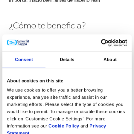
importa. !Hazlo bien, antes de hacerlo real!
¿Cómo te beneficia?
Haciendo pequeños cambios en las dimensiones de tu
empaque primario, podemos conseguir una mayor
eficiencia en tu cadena de suministro, eliminando
Consent
Details
About
costos innecesarios y desarrollando empaques más
respetuosos con el medio ambiente.
About cookies on this site
We use cookies to offer you a better browsing
¿Quieres conocer más?
experience, analyse site traffic and assist in our
marketing efforts. Please select the type of cookies you
would like to permit. To manage or disable these cookies
Visita nuestros Centros de Experiencia para
click on ‘Customise Cookie Settings’. For more
inspirarte y conversar con nuestros expertos sobre
information see our
Cookie Policy
and
Privacy
los retos de tu negocio.
Statement