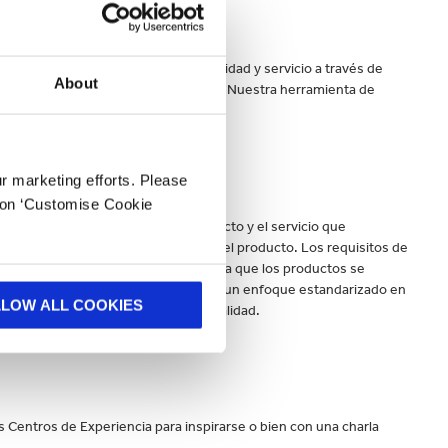
 siempre podrá esperar la misma calidad y servicio a través de
About
en todo el mundo a través de Zoom! Nuestra herramienta de
ur marketing efforts. Please
k on ‘Customise Cookie
e entrega hacia la calidad del producto y el servicio que
del cliente hasta la entrega física del producto. Los requisitos de
te en diferentes sitios, éste espera que los productos se
 de los lugares. Smurfit Kappa tiene un enfoque estandarizado en
LLOW ALL COOKIES
uamente para innovar y mejorar la calidad.
s Centros de Experiencia para inspirarse o bien con una charla