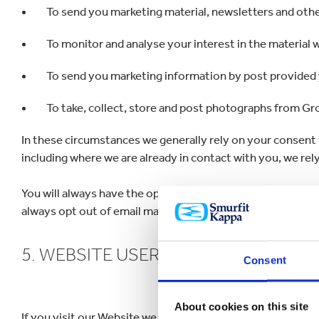
To send you marketing material, newsletters and othe
To monitor and analyse your interest in the material 
To send you marketing information by post provided 
To take, collect, store and post photographs from Gr
In these circumstances we generally rely on your consent 
including where we are already in contact with you, we rel
You will always have the opportunity to stop receiving ma
always opt out of email marketing from us by clicking the
5. WEBSITE USERS
Consent
About cookies on this site
If you visit our Website we may obtain, collect and proces