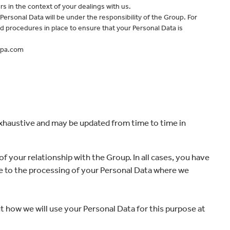
velocidad en todo el mundo.
rs in the context of your dealings with us.
Personal Data will be under the responsibility of the Group. For
ed procedures in place to ensure that your Personal Data is
appa.com
exhaustive and may be updated from time to time in
f your relationship with the Group. In all cases, you have
time to the processing of your Personal Data where we
t how we will use your Personal Data for this purpose at