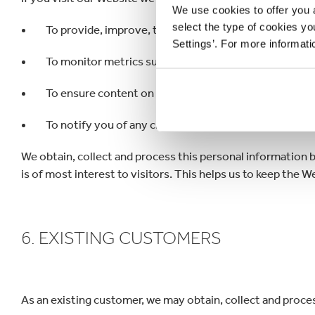
We use cookies to offer you a
select the type of cookies y
To provide, improve, test and monitor the effectiven
Settings’. For more informat
To monitor metrics such as total number of visitors, 
To ensure content on the website is presented in the
To notify you of any changes to the Website and/or o
We obtain, collect and process this personal information b
is of most interest to visitors. This helps us to keep the
6. EXISTING CUSTOMERS
As an existing customer, we may obtain, collect and proce