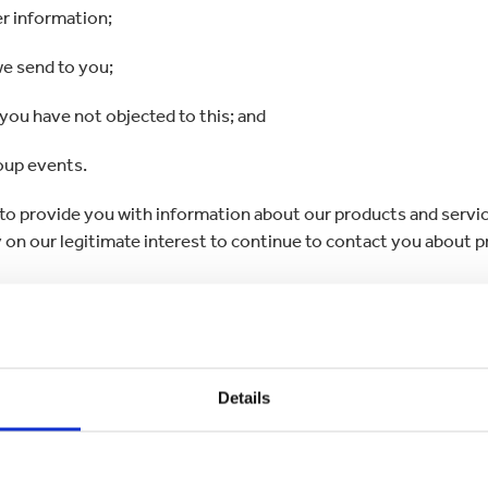
r information;
we send to you;
you have not objected to this; and
oup events.
to provide you with information about our products and service
y on our legitimate interest to continue to contact you about 
rketing communications. With postal communications you can op
 "unsubscribe" link at the bottom of marketing emails which we 
Details
s your Personal Data for the following purposes: