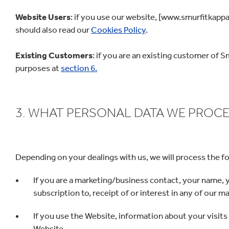
Website Users
: if you use our website, [www.smurfitkappa
should also read our
Cookies Policy
.
Existing Customers
: if you are an existing customer of
purposes at
section 6.
3. WHAT PERSONAL DATA WE PROC
Depending on your dealings with us, we will process the fo
If you are a marketing/business contact, your name, y
subscription to, receipt of or interest in any of our ma
If you use the Website, information about your visits
Website,