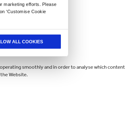
ur marketing efforts. Please
k on ‘Customise Cookie
 website; and
LLOW ALL COOKIES
s operating smoothly and in order to analyse which content
 the Website.