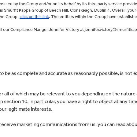
cessed by the Group and/or on its behalf by its third party service provide
 is Smurfit Kappa Group of Beech Hill, Clonskeagh, Dublin 4. Overall, your 
 the Group,
click on this link
. The entities within the Group have establish
ail our Compliance Manger Jennifer Victory at jennifer.victory@smurfitk
o be as complete and accurate as reasonably possible, is not 
r all of which may be relevant to you depending on the nature o
in section 10. In particular, you have a right to object at any 
our legitimate interests.
o receive marketing communications from us, you can read abou