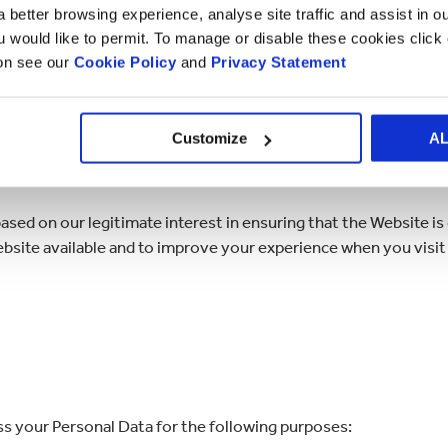
 better browsing experience, analyse site traffic and assist in o
ou would like to permit. To manage or disable these cookies clic
ess of the Website;
ion see our
Cookie Policy
and
Privacy Statement
traffic data and demographic patterns;
 most effective manner for you and to enhance your use of the
Customize
A
ur services.
ased on our legitimate interest in ensuring that the Website i
 Website available and to improve your experience when you visit
ss your Personal Data for the following purposes: