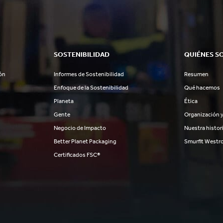
SOSTENIBILIDAD
QUIÉNES S
ón
Informes de Sostenibilidad
Resumen
Enfoque de la Sostenibilidad
Qué hacemos
Planeta
Ética
Gente
Organización y
Negocio de Impacto
Nuestra histor
Better Planet Packaging
Smurfit Westr
Certificados FSC®