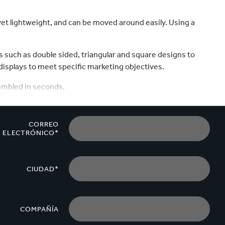
velocidad en todo el mundo.
plástico
Tabaco
et lightweight, and can be moved around easily. Using a
ys such as double sided, triangular and square designs to
 displays to meet specific marketing objectives.
sembled in seconds.
CORREO
ELECTRÓNICO*
CIUDAD*
COMPAÑÍA