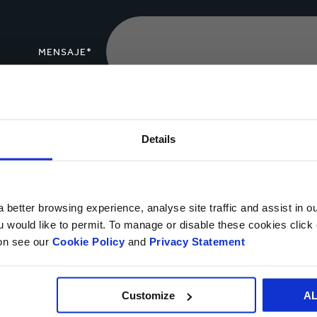
MENSAJE*
Cargar archivo
Details
Sí, deseo recibir información actualizada de Smurfit Ka
 better browsing experience, analyse site traffic and assist in o
privacidad.
ou would like to permit. To manage or disable these cookies clic
ion see our
Cookie Policy
and
Privacy Statement
Puedes darte de baja en cualquier momento utilizando el vínculo que a
objetar, en cualquier momento, sobre el procesamiento y tratamiento 
Customize
A