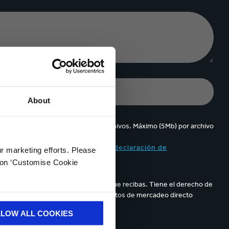
About
Se pueden cargar hasta 5 de archivos. Máximo (5Mb) por archivo
ppa y acepto el contenido de la
declaración de
ur marketing efforts. Please
k on ‘Customise Cookie
parece en los correos electrónicos que recibas. Tiene el derecho de
de sus datos personales para propósitos de mercadeo directo
LLOW ALL COOKIES