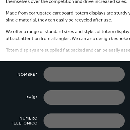
themselves over the competition and drive increased sales.
Commerce
Productos de caucho y 
Made from corrugated cardboard, totem displays are sturdy y
single material, they can easily be recycled after use.
We offer a range of standard sizes and styles of totem displa
attract attention from all angles. We can also design bespoke
Totem displays are supplied flat packed and can be easily as
NOMBRE*
PAÍS*
NÚMERO
TELEFÓNICO