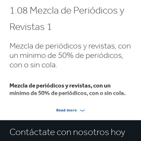
1.08 Mezcla de Periódicos y
Revistas 1
Mezcla de periódicos y revistas, con
un mínimo de 50% de periódicos,
con o sin cola.
Mezcla de periódicos y revistas, con un
mínimo de 50% de periódicos, con o sin cola.
Esta categoría normalmente consiste de MATERIAL
Read more
POSTERIOR AL CONSUMO 100%, conforme a la norma
FSC® STD 40.007.
Contáctate con nosotros hoy
El contenido de todos los suministros cumple las