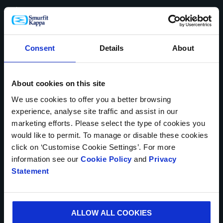
definiciones y las descripciones establecidas por la
* Campos obligatorios
norma CEPI EN643.
NOMBRE*
Consent
Details
About
PAÍS*
About cookies on this site
We use cookies to offer you a better browsing
experience, analyse site traffic and assist in our
marketing efforts. Please select the type of cookies you
NÚMERO TELEFÓNICO
would like to permit. To manage or disable these cookies
click on ‘Customise Cookie Settings’. For more
information see our
Cookie Policy
and
Privacy
Statement
CORREO ELECTRÓNICO*
ALLOW ALL COOKIES