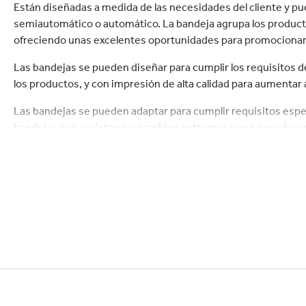
Commerce
Productos de caucho y 
Están diseñadas a medida de las necesidades del cliente y 
semiautomático o automático. La bandeja agrupa los product
ofreciendo unas excelentes oportunidades para promocionar 
Las bandejas se pueden diseñar para cumplir los requisitos de
los productos, y con impresión de alta calidad para aumentar a
Las bandejas se pueden adaptar para cumplir requisitos espec
bandejas que resisten los cambios extremos que se produc
Además del empaque, también podemos suministrar máquinas
montaje eficaz de las bandejas en sus propias instalaciones.