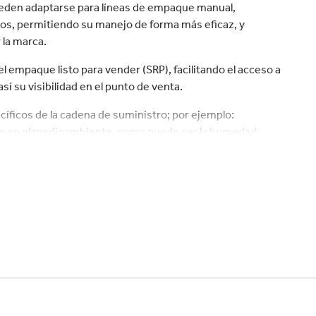
velocidad en todo el mundo.
plástico
Tabaco
pueden adaptarse para líneas de empaque manual,
os, permitiendo su manejo de forma más eficaz, y
la marca.
l empaque listo para vender (SRP), facilitando el acceso a
sí su visibilidad en el punto de venta.
íficos de la cadena de suministro; por ejemplo:
en en el medioambiente, como puede ser la humedad.
 de montaje de bandejas, que permiten realizar un