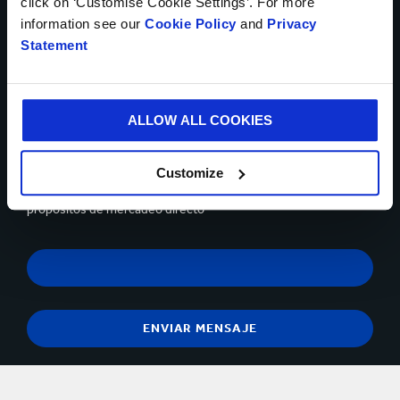
click on ‘Customise Cookie Settings’. For more
Se pueden cargar hasta 5 de archivos. Máximo (5Mb) por
information see our
Cookie Policy
and
Privacy
archivo
Statement
Sí, deseo recibir información actualizada de Smurfit
Kappa y acepto el contenido de la
declaración de privacidad.
ALLOW ALL COOKIES
Puedes darte de baja en cualquier momento utilizando el
vínculo que aparece en los correos electrónicos que recibas.
Tiene el derecho de objetar, en cualquier momento, sobre el
Customize
procesamiento y tratamiento de sus datos personales para
propósitos de mercadeo directo