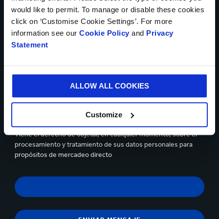
would like to permit. To manage or disable these cookies
click on ‘Customise Cookie Settings’. For more
information see our
Cookie Policy
and
Privacy
Statement
Se pueden cargar hasta 5 de archivos. Máximo (5Mb) por
archivo
Sí, deseo recibir información actualizada de Smurfit
ALLOW ALL COOKIES
Kappa y acepto el contenido de la
declaración de privacidad.
Puedes darte de baja en cualquier momento utilizando el
Customize
vínculo que aparece en los correos electrónicos que recibas.
Tiene el derecho de objetar, en cualquier momento, sobre el
procesamiento y tratamiento de sus datos personales para
propósitos de mercadeo directo