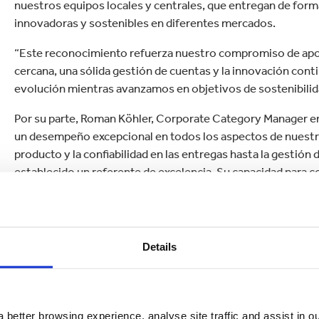
nuestros equipos locales y centrales, que entregan de form
innovadoras y sostenibles en diferentes mercados.
“Este reconocimiento refuerza nuestro compromiso de apoy
cercana, una sólida gestión de cuentas y la innovación co
evolución mientras avanzamos en objetivos de sostenibilid
Por su parte, Roman Köhler, Corporate Category Manager e
un desempeño excepcional en todos los aspectos de nuestra
producto y la confiabilidad en las entregas hasta la gestión de
establecido un referente de excelencia. Su capacidad para 
sido clave para respaldar nuestras operaciones en Europa.
“Valoramos esta alianza y esperamos seguir fortaleciendo 
impulsar la innovación y la sostenibilidad en nuestro sector”
Details
Este reconocimiento fortalece la posición de Smurfit Westr
consolidando su compromiso de ofrecer soluciones de emp
excelencia en el diseño y responsabilidad ambiental.
 better browsing experience, analyse site traffic and assist in o