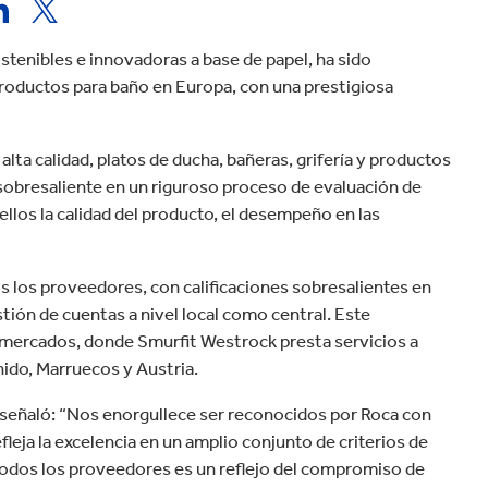
velocidad en todo el mundo.
plástico
Tabaco
stenibles e innovadoras a base de papel, ha sido
productos para baño en Europa, con una prestigiosa
alta calidad, platos de ducha, bañeras, grifería y productos
obresaliente en un riguroso proceso de evaluación de
ellos la calidad del producto, el desempeño en las
 los proveedores, con calificaciones sobresalientes en
tión de cuentas a nivel local como central. Este
es mercados, donde Smurfit Westrock presta servicios a
nido, Marruecos y Austria.
señaló: “Nos enorgullece ser reconocidos por Roca con
fleja la excelencia en un amplio conjunto de criterios de
odos los proveedores es un reflejo del compromiso de