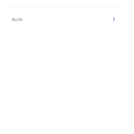
Reciclaje
e
2022
BLOG
2021
2020
2019
2018
2017