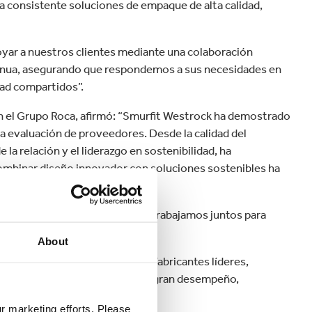
a consistente soluciones de empaque de alta calidad,
ar a nuestros clientes mediante una colaboración
ntinua, asegurando que respondemos a sus necesidades en
ad compartidos”.
n el Grupo Roca, afirmó: “Smurfit Westrock ha demostrado
 evaluación de proveedores. Desde la calidad del
 la relación y el liderazgo en sostenibilidad, ha
combinar diseño innovador con soluciones sostenibles ha
nuestra colaboración mientras trabajamos juntos para
.
About
ock como socio confiable para fabricantes líderes,
aque de clase mundial que integran desempeño,
ur marketing efforts. Please