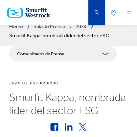
SALTAR
AL
CONTENIDO
PRINCIPAL
Home
Sala de Prensa
2024
Smurfit Kappa, nombrada líder del sector ESG
Comunicados de Prensa
Publicaciones
2024-02-05T00:00:00
Relaciones con Prensa
Smurfit Kappa, nombrada
Blog
líder del sector ESG