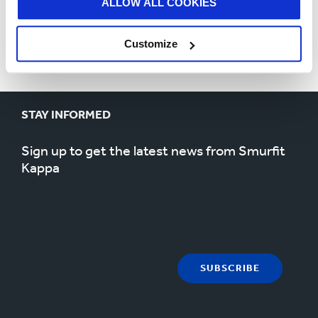
ALLOW ALL COOKIES
Para más información sobre los informes de
sostenibilidad y los logros ESG de Smurfit Kappa,
Customize
visita
https://www.smurfitkappa.com/sustainability
STAY INFORMED
Sign up to get the latest news from Smurfit
Kappa
SUBSCRIBE