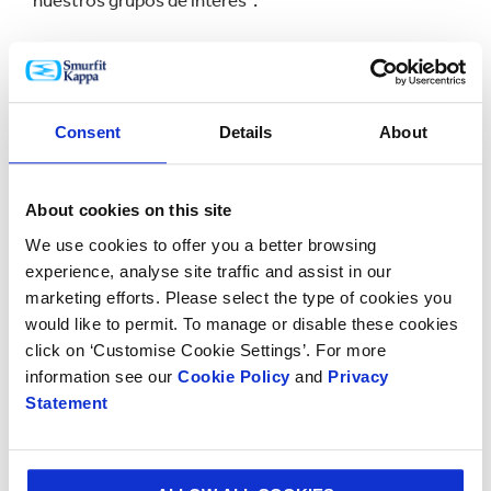
nuestros grupos de interés".
Smurfit Kappa es líder en
economía circular
y
suministra a más de 65.000 clientes en todo el mundo
soluciones de empaque a base de papel, las cuales
Consent
Details
About
son
renovables
,
reciclables
, y
biodegradables
.
About cookies on this site
We use cookies to offer you a better browsing
experience, analyse site traffic and assist in our
marketing efforts. Please select the type of cookies you
would like to permit. To manage or disable these cookies
click on ‘Customise Cookie Settings’. For more
information see our
Cookie Policy
and
Privacy
Statement