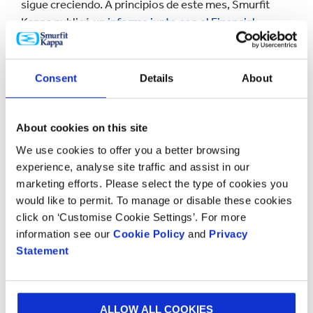
sigue creciendo. A principios de este mes, Smurfit
Kappa publicó un
informe junto con el Financial
Times
en el que se concluía que, aunque el mundo
corporativo tiene muchas ambiciones y
compromisos, a menudo faltan informes y resultados
Consent
Details
About
abiertos y seguros.
"Durante dieciséis años, Smurfit Kappa ha elaborado
About cookies on this site
un informe completo de desarrollo sostenible que ha
We use cookies to offer you a better browsing
sido verificado por terceros desde 2009. En un mundo
experience, analyse site traffic and assist in our
cada vez más preocupado por la publicidad ecológica
marketing efforts. Please select the type of cookies you
engañosa, esperamos que esta historia de informes
would like to permit. To manage or disable these cookies
públicos y verificados, junto con nuestra entrega
click on ‘Customise Cookie Settings’. For more
continua cada año, dé a todos nuestros
grupos de
information see our
Cookie Policy
and
Privacy
interés
confianza en la estrategia de sostenibilidad del
Statement
Grupo y en el cumplimiento de sus compromisos."
Para descargar el resumen o la versión completa del
ALLOW ALL COOKIES