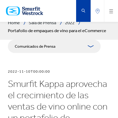
SALTAR
AL
CONTENIDO
PRINCIPAL
Home
Sala de Prensa
2022
Portafolio de empaques de vino para el eCommerce
Comunicados de Prensa
Publicaciones
2022-11-10T00:00:00
Relaciones con Prensa
Smurfit Kappa aprovecha
Blog
el crecimiento de las
ventas de vino online con
un portafolio de