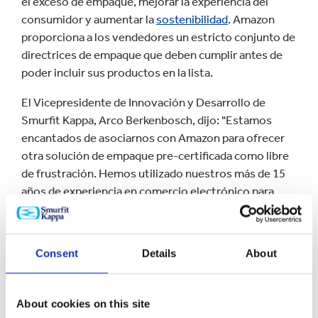
el exceso de empaque, mejorar la experiencia del
consumidor y aumentar la
sostenibilidad
. Amazon
proporciona a los vendedores un estricto conjunto de
directrices de empaque que deben cumplir antes de
poder incluir sus productos en la lista.
El Vicepresidente de Innovación y Desarrollo de
Smurfit Kappa, Arco Berkenbosch, dijo: "Estamos
encantados de asociarnos con Amazon para ofrecer
otra solución de empaque pre-certificada como libre
de frustración. Hemos utilizado nuestros más de 15
años de experiencia en comercio electrónico para
diseñar esta solución para el sector del vino directo al
consumidor, que sigue creciendo a un ritmo
fenomenal. Nuestro nuevo empaque 100% reciclable
Consent
Details
About
permitirá a las compañías que venden vino a través
del Marketplace de Amazon hacer llegar sus productos
al consumidor final con mayor rapidez, y la velocidad
About cookies on this site
de comercialización es un elemento diferenciador