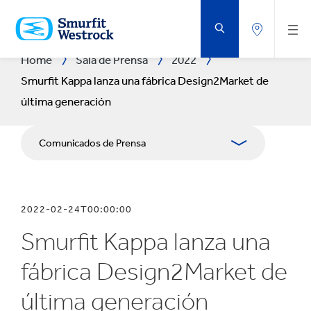
SALTAR
AL
CONTENIDO
PRINCIPAL
Home
Sala de Prensa
2022
Smurfit Kappa lanza una fábrica Design2Market de
última generación
Comunicados de Prensa
Publicaciones
2022-02-24T00:00:00
Relaciones con Prensa
Smurfit Kappa lanza una
Blog
fábrica Design2Market de
última generación