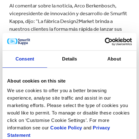
Al comentar sobre la noticia, Arco Berkenbosch,
vicepresidente de innovación y desarrollo de Smurfit
Kappa, dijo: “La fábrica Design2Market brinda a
nuestros clientes la forma más rápida de lanzar sus
nuevas soluciones de empaque y esta ha
revolucionado el proceso de desarrollo. Está
configurado para crear un prototipo tangible que se
Consent
Details
About
puede probar con los consumidores, luego refinar y
perfeccionar antes de pasar a la producción a gran
escala.
About cookies on this site
“Reunimos a todas las partes interesadas relevantes
We use cookies to offer you a better browsing
experience, analyse site traffic and assist in our
en el recorrido de diseño desde el inicio hasta la
marketing efforts. Please select the type of cookies you
producción y, si corresponde, la certificación, lo que
would like to permit. To manage or disable these cookies
permite a los clientes utilizar datos e información
click on ‘Customise Cookie Settings’. For more
claros para llevar sus productos a plataformas como
information see our
Cookie Policy
and
Privacy
Amazon y Alibaba”
Statement