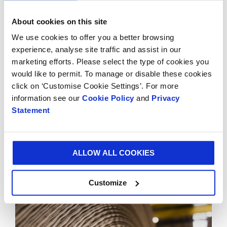
papel liviana de última generación que nos permite
About cookies on this site
satisfacer las necesidades cambiantes de nuestros
clientes . Aumentará la velocidad de producción y
We use cookies to offer you a better browsing
producirá papel liviano de la manera más eficiente y
experience, analyse site traffic and assist in our
sostenible posible ”.
marketing efforts. Please select the type of cookies you
would like to permit. To manage or disable these cookies
La planta de Hoya en Alemania ha estado en
click on ‘Customise Cookie Settings’. For more
funcionamiento durante más de 50 años y es un
information see our
Cookie Policy
and
Privacy
Statement
importante empleador regional, con más de 300
personas trabajando en la instalación.
ALLOW ALL COOKIES
Customize