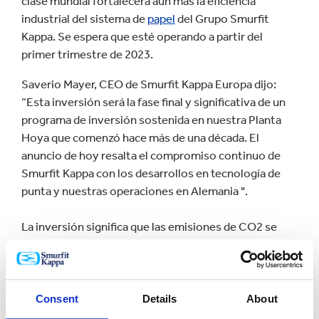
clase mundial fortalecerá aún más la eficiencia
industrial del sistema de
papel
del Grupo Smurfit
Kappa. Se espera que esté operando a partir del
primer trimestre de 2023.
Saverio Mayer, CEO de Smurfit Kappa Europa dijo:
“Esta inversión será la fase final y significativa de un
programa de inversión sostenida en nuestra Planta
Hoya que comenzó hace más de una década. El
anuncio de hoy resalta el compromiso continuo de
Smurfit Kappa con los desarrollos en tecnología de
punta y nuestras operaciones en Alemania ".
La inversión significa que las emisiones de CO2 se
reducirán en 5.500 toneladas anuales.
También comentando sobre la inversión, Andreas
Noss, Director de la Planta Hoya de Smurfit Kappa,
Consent
Details
About
dijo: “Esta inversión hará de la PM2 una máquina de