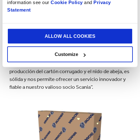
information see our
Cookie Policy
and
Privacy
Por su parte, Erik Bunge, CEO de Smurfit Kappa
Statement
Corrugated Benelux, ha afirmado que “este proyecto
ha sido el resultado de un proceso de colaboración
entre Smurfit Kappa y Scania Parts Logistics. Nuestro
ALLOW ALL COOKIES
punto de partida fue analizar cómo podíamos
optimizar su cadena de suministro en términos de
Customize
tiempo, costos y sostenibilidad. La solución de papel
que presentamos, que combina las capacidades de
producción del cartón corrugado y el nido de abeja, es
sólida y nos permite ofrecer un servicio innovador y
fiable a nuestro valioso socio Scania”.