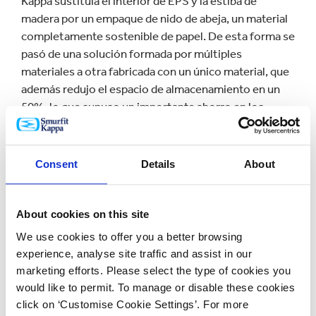
Kappa sustituía el interior de EPS y la estiba de
madera por un empaque de nido de abeja, un material
completamente sostenible de papel. De esta forma se
pasó de una solución formada por múltiples
materiales a otra fabricada con un único material, que
además redujo el espacio de almacenamiento en un
50%, lo que supuso un importante ahorro en los
costes de transporte de Scania.
Brechtel Coox, Ingeniero de empaques de Scania
Consent
Details
About
Parts Logistics, ha asegurado que “después de una
revisión exhaustiva del complejo informe que les
presentamos, Smurfit Kappa logró ofrecernos una
About cookies on this site
solución ingeniosa que superó todas nuestras
We use cookies to offer you a better browsing
expectativas”. Y es que “Scania Parts Logistics
experience, analyse site traffic and assist in our
depende de una cadena de suministro optimizada para
marketing efforts. Please select the type of cookies you
poder garantizar a nuestros clientes un servicio de
would like to permit. To manage or disable these cookies
máxima calidad”, ha añadido el directivo.
click on ‘Customise Cookie Settings’. For more