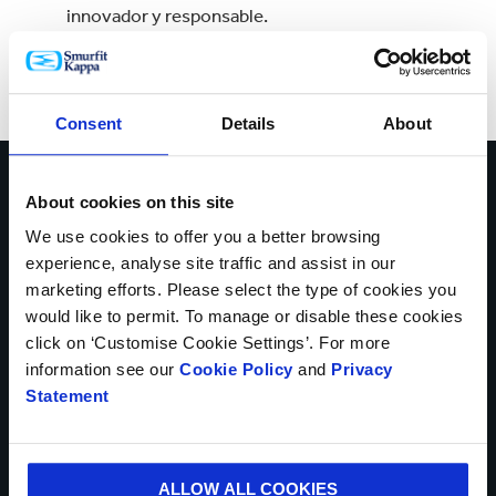
innovador y responsable.
Consent
Details
About
About cookies on this site
Habla con nuestros
We use cookies to offer you a better browsing
expertos para ayudarte a
experience, analyse site traffic and assist in our
marketing efforts. Please select the type of cookies you
resolver los retos de tu
would like to permit. To manage or disable these cookies
click on ‘Customise Cookie Settings’. For more
negocio
information see our
Cookie Policy
and
Privacy
Statement
Contáctate con nosotros hoy
ALLOW ALL COOKIES
* Campos obligatorios