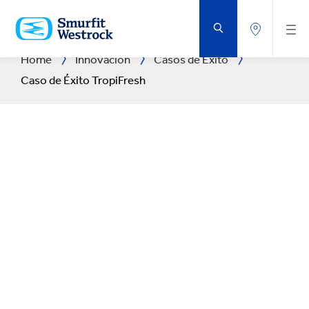
SALTAR
AL
CONTENIDO
PRINCIPAL
Home
Innovación
Casos de Éxito
Caso de Éxito TropiFresh