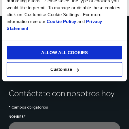
marketing efforts. Please select the type of cookies you
would like to permit. To manage or disable these cookies
click on ‘Customise Cookie Settings’. For more
information see our
Cookie Policy
and
Privacy
Statement
Habla con nuestros
expertos para ayudarte a
ALLOW ALL COOKIES
resolver los retos de tu
Customize
negocio
Contáctate con nosotros hoy
* Campos obligatorios
NOMBRE*