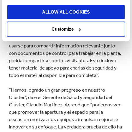
tratada con tanta importancia como la de un miembro
del personal de tiempo completo. La coordinación de
ALLOW ALL COOKIES
los contratistas puede ser compleja, por lo que el
Coordinador de Seguridad de Corrugado de Chile,
Customize
Jaime Carreño, y el equipo de la planta tuvieron una
idea. La creación de una tabla de seguridad que podría
usarse para compartir información relevante junto
con documentos de control para trabajar en la planta,
podría compartirse con los visitantes. Esto incluyó
tener material de apoyo para charlas de seguridad y
todo el material disponible para completar.
“Hemos logrado un gran progreso en nuestro
Clúster”, dice el Gerente de Salud y Seguridad del
Clúster, Claudio Martínez. Agregó que “podemos ver
que promover la apertura y el espacio para la
discusión motiva a los equipos a impulsar mejoras e
innovar en su enfoque. La verdadera prueba de ello ha