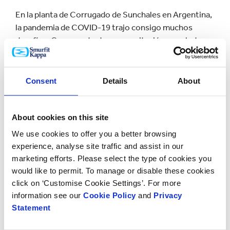
En la planta de Corrugado de Sunchales en Argentina,
la pandemia de COVID-19 trajo consigo muchos
desafíos. Como parte de su capacitación en salud y
seguridad, la planta usó capacitaciones de seguridad
de 60 a 90 minutos de duración que se enfocaban en la
motivación, la prevención de riesgos de seguridad y la
Consent
Details
About
identificación de controles de seguridad. Con la
pandemia, ya no pudieron reunir a todos durante
períodos tan largos a la vez, por lo que se trasladaron
About cookies on this site
a las pausas de seguridad. Una "pausa de seguridad"
We use cookies to offer you a better browsing
permitió que un turno tomara un descanso para
experience, analyse site traffic and assist in our
discutir y reflexionar sobre la seguridad en el sitio y
marketing efforts. Please select the type of cookies you
compartir ideas para mantener a todos a salvo.
would like to permit. To manage or disable these cookies
click on ‘Customise Cookie Settings’. For more
La planta de corrugado de Chile decidió enfocarse y
information see our
Cookie Policy
and
Privacy
mejorar la atención que se le brinda a los contratistas
Statement
que visitan la planta, asegurando que su seguridad sea