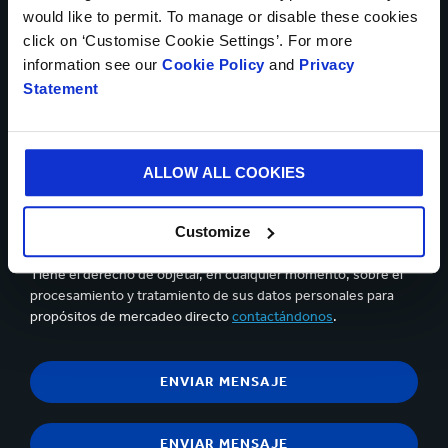
would like to permit. To manage or disable these cookies
click on ‘Customise Cookie Settings’. For more
information see our
Cookie Policy
and
Privacy
Statement
Se pueden cargar hasta 5 de archivos. Máximo (5 Mb) por
archivo
Sí, deseo recibir información actualizada de Smurfit
ALLOW ALL COOKIES
Kappa y acepto el contenido de la
declaración de privacidad.
Customize
Puedes darte de baja en cualquier momento utilizando el
vínculo que aparece en los correos electrónicos que recibas.
Tiene el derecho de objetar, en cualquier momento, sobre el
procesamiento y tratamiento de sus datos personales para
propósitos de mercadeo directo
contactándonos
.