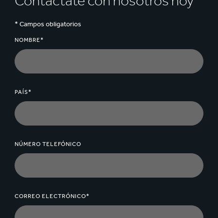
Contáctate con nosotros hoy
Con pegamento: 1,2 – 4 mm
Supercalandrado: 2,5 + 3 mm
* Campos obligatorios
NOMBRE*
PAÍS*
NÚMERO TELEFÓNICO
CORREO ELECTRÓNICO*