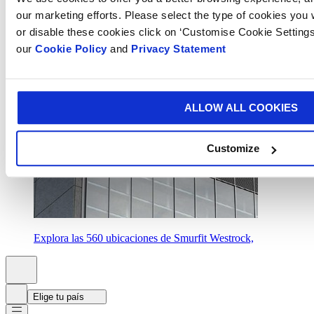
Smurfit Kappa y WestRock han completado su transacción
our marketing efforts. Please select the type of cookies you
para combinarse, formando Smurfit Westrock
or disable these cookies click on ‘Customise Cookie Settings
our
Cookie Policy
and
Privacy Statement
Ubicaciones
ALLOW ALL COOKIES
Customize
Explora las 560 ubicaciones de Smurfit Westrock,
Elige tu país