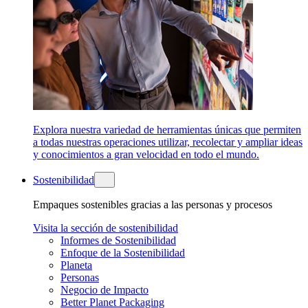
Explora nuestra variedad de herramientas únicas que permiten
a todas nuestras operaciones utilizar, recolectar y ampliar ideas
y conocimientos a gran velocidad en todo el mundo.
Sostenibilidad
Empaques sostenibles gracias a las personas y procesos
Visita la sección de sostenibilidad
Informes de Sostenibilidad
Enfoque de la Sostenibilidad
Planeta
Personas
Negocio de Impacto
Better Planet Packaging