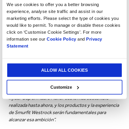
We use cookies to offer you a better browsing
historia”
, señaló
McGinley
.
“Espero con mucho
experience, analyse site traffic and assist in our
entusiasmo representar a la organización en su
marketing efforts. Please select the type of cookies you
recorrido junto a la Ryder Cup”.
would like to permit. To manage or disable these cookies
click on ‘Customise Cookie Settings’. For more
“La Ryder Cup promete ser el mayor evento
information see our
Cookie Policy
and
Privacy
deportivo jamás celebrado en la isla de Irlanda”
, dijo
Statement
Richard Atkinson, Chief Ryder Cup Officer
del grupo
European Tour.
“La oportunidad para organizaciones
con raíces locales de mostrar su experiencia ante una
audiencia global es enorme, y estamos encantados de
ALLOW ALL COOKIES
dar la bienvenida a una organización irlandesa del
prestigio de Smurfit Westrock a nuestra familia de
Customize
Socios Globales. Además, queremos que la próxima
Ryder Cup en Adare Manor sea la más sostenible
realizada hasta ahora, y los productos y la experiencia
de Smurfit Westrock serán fundamentales para
alcanzar esa ambición”.