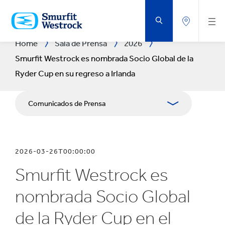
SALTAR
AL
CONTENIDO
PRINCIPAL
Home
Sala de Prensa
2026
Smurfit Westrock es nombrada Socio Global de la
Ryder Cup en su regreso a Irlanda
Comunicados de Prensa
Publicaciones
2026-03-26T00:00:00
Relaciones con Prensa
Smurfit Westrock es
Blog
nombrada Socio Global
de la Ryder Cup en el