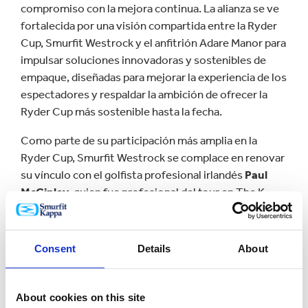
compromiso con la mejora continua. La alianza se ve
fortalecida por una visión compartida entre la Ryder
Cup, Smurfit Westrock y el anfitrión Adare Manor para
impulsar soluciones innovadoras y sostenibles de
empaque, diseñadas para mejorar la experiencia de los
espectadores y respaldar la ambición de ofrecer la
Ryder Cup más sostenible hasta la fecha.
Como parte de su participación más amplia en la
Ryder Cup, Smurfit Westrock se complace en renovar
su vínculo con el golfista profesional irlandés
Paul
McGinley
, quien fue profesional del tour en The K
Club a comienzos de la década del 2000. McGinley
lideró a Europa hacia la victoria en la Ryder Cup tanto
como capitán en 2014 como jugador, al convertir el
Consent
Details
About
putt ganador en 2002.
“Me encanta volver a estar asociado con Smurfit
About cookies on this site
Westrock, con quien tengo una larga y exitosa