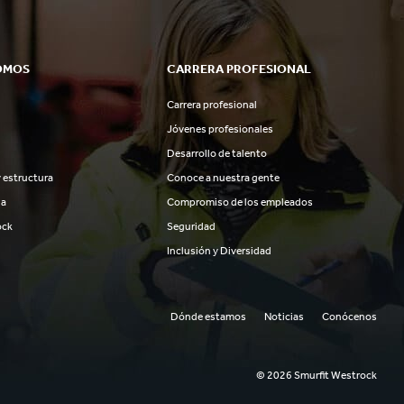
OMOS
CARRERA PROFESIONAL
Carrera profesional
Jóvenes profesionales
Desarrollo de talento
 estructura
Conoce a nuestra gente
ia
Compromiso de los empleados
ock
Seguridad
Inclusión y Diversidad
Dónde estamos
Noticias
Conócenos
© 2026 Smurfit Westrock