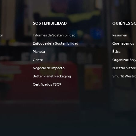
SOSTENIBILIDAD
QUIÉNES S
ón
Informes de Sostenibilidad
Resumen
Enfoque de la Sostenibilidad
Qué hacemos
Planeta
Ética
Gente
Organización y
Negocio de Impacto
Nuestra histor
Better Planet Packaging
Smurfit Westr
Certificados FSC®