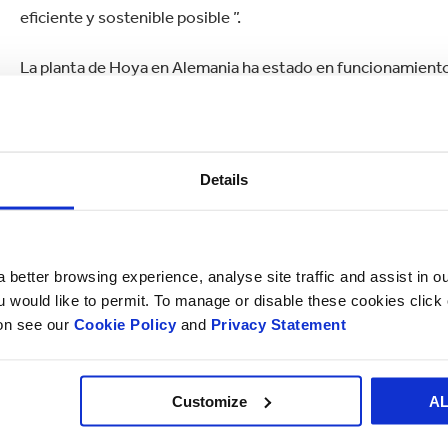
eficiente y sostenible posible ”.
La planta de Hoya en Alemania ha estado en funcionamient
regional, con más de 300 personas trabajando en la instalac
Details
 better browsing experience, analyse site traffic and assist in o
ou would like to permit. To manage or disable these cookies clic
ion see our
Cookie Policy
and
Privacy Statement
Customize
A