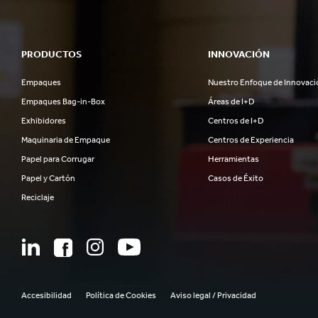
PRODUCTOS
INNOVACIÓN
Empaques
Nuestro Enfoque de Innovaci
Empaques Bag-in-Box
Áreas de I+D
Exhibidores
Centros de I+D
Maquinaria de Empaque
Centros de Experiencia
Papel para Corrugar
Herramientas
Papel y Cartón
Casos de Éxito
Reciclaje
Accesibilidad
Política de Cookies
Aviso legal / Privacidad