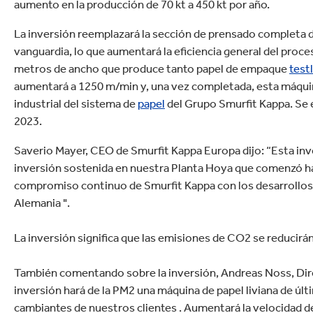
aumento en la producción de 70 kt a 450 kt por año.
La inversión reemplazará la sección de prensado completa 
vanguardia, lo que aumentará la eficiencia general del proce
metros de ancho que produce tanto papel de empaque
testl
aumentará a 1250 m/min y, una vez completada, esta máquina
industrial del sistema de
papel
del Grupo Smurfit Kappa. Se e
2023.
Saverio Mayer, CEO de Smurfit Kappa Europa dijo: “Esta inver
inversión sostenida en nuestra Planta Hoya que comenzó hac
compromiso continuo de Smurfit Kappa con los desarrollos 
Alemania ".
La inversión significa que las emisiones de CO2 se reducirá
También comentando sobre la inversión, Andreas Noss, Direc
inversión hará de la PM2 una máquina de papel liviana de úl
cambiantes de nuestros clientes . Aumentará la velocidad d