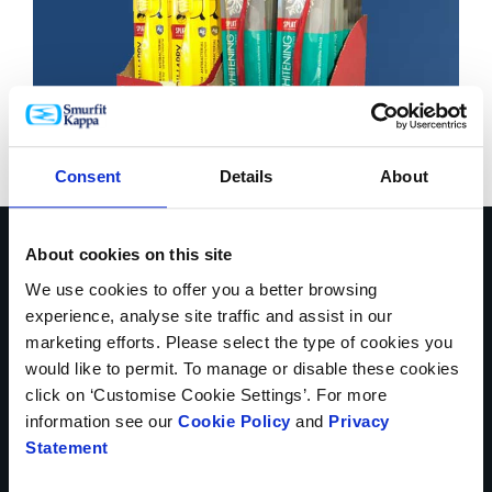
Consent
Details
About
About cookies on this site
Habla con nuestros
We use cookies to offer you a better browsing
experience, analyse site traffic and assist in our
expertos sobre cómo
marketing efforts. Please select the type of cookies you
podemos ayudarte a
would like to permit. To manage or disable these cookies
click on ‘Customise Cookie Settings’. For more
resolver los retos de tu
information see our
Cookie Policy
and
Privacy
Statement
negocio.