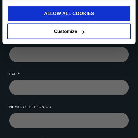
Contáctate con nosotros hoy
ALLOW ALL COOKIES
* Campos obligatorios
Customize
NOMBRE*
PAÍS*
NÚMERO TELEFÓNICO