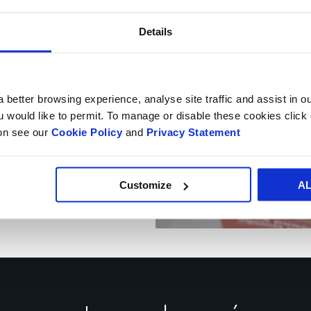
en un 66%
 y ha
Details
2
 C0
durante
último, esta
 better browsing experience, analyse site traffic and assist in o
rmite una
ou would like to permit. To manage or disable these cookies clic
 de almacenar
ion see our
Cookie Policy
and
Privacy Statement
ontribuye a
Customize
A