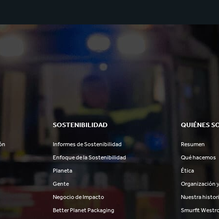
SOSTENIBILIDAD
QUIÉNES S
ón
Informes de Sostenibilidad
Resumen
Enfoque de la Sostenibilidad
Qué hacemos
Planeta
Ética
Gente
Organización y
Negocio de Impacto
Nuestra histor
Better Planet Packaging
Smurfit Westr