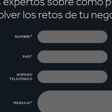
s expertos sobre cómo 
olver los retos de tu neg
NOMBRE*
PAÍS*
NÚMERO
TELEFÓNICO
MENSAJE*