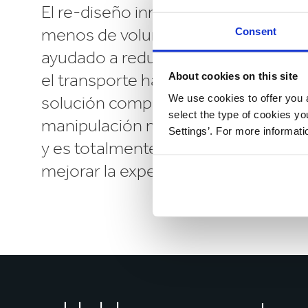
El re-diseño innovador se traduce 
menos de volumen en el transporte
Consent
ayudado a reducir las emisiones de
el transporte hasta en un 44%. Por 
About cookies on this site
We use cookies to offer you a
solución compacta y sostenible pe
select the type of cookies y
manipulación muy sencilla, es fácil
Settings’. For more informat
y es totalmente reciclable, lo cual c
mejorar la experiencia del cliente.