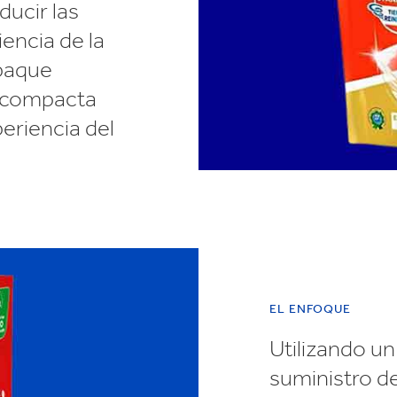
ducir las
encia de la
mpaque
n compacta
periencia del
EL ENFOQUE
Utilizando u
suministro d