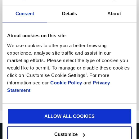
crucial hacer un compromiso claro y asegurar
que las personas adecuadas participen en
Consent
Details
About
reuniones concisas y enfocadas. El resultado
es una solución de empaques que cumple
con todos los requisitos, mientras que el
About cookies on this site
proceso optimizado ahorra tiempo
We use cookies to offer you a better browsing
significativo. Este fuerte compromiso fue, en
experience, analyse site traffic and assist in our
última instancia, la clave del éxito del
marketing efforts. Please select the type of cookies you
proyecto."
would like to permit. To manage or disable these cookies
click on ‘Customise Cookie Settings’. For more
Mike Manfred Huth-Sammet, Gerente
information see our
Cookie Policy
and
Privacy
Principal de Cadena de Suministro en
Statement
Frittenwerk
ALLOW ALL COOKIES
Customize