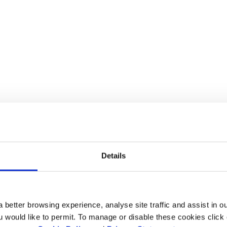
ošli u naš Centar za pre
Details
evantne izveštaje, dokumenta, polise i sertifikate koji se odnos
 better browsing experience, analyse site traffic and assist in o
ou would like to permit. To manage or disable these cookies clic