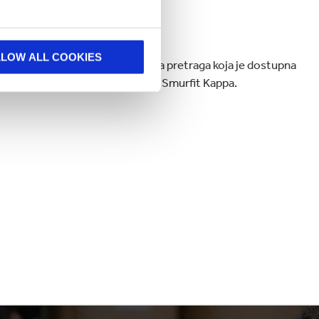
LLOW ALL COOKIES
odataka. Postoji privremena javna pretraga koja je dostupna
onađete sertifikat za lokaciju Smurfit Kappa.