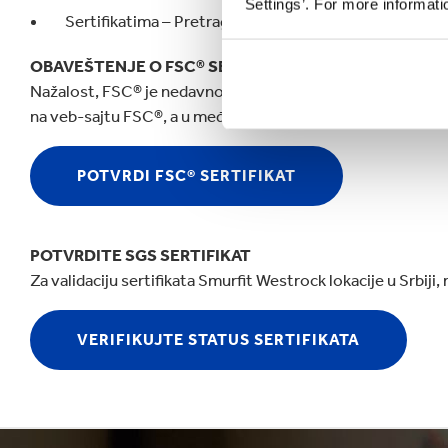
Settings’. For more informat
Sertifikatima – Pretraga po tipu i zemlji sertifikata
OBAVEŠTENJE O FSC® SERTIFIKATU
Nažalost, FSC® je nedavno morao da isključi sa mreže svoju
na veb-sajtu FSC®, a u međuvremenu smo omogućili da PDF 
POTVRDI FSC® SERTIFIKAT
POTVRDITE SGS SERTIFIKAT
Za validaciju sertifikata Smurfit Westrock lokacije u Srbiji
VERIFIKUJTE STATUS SERTIFIKATA