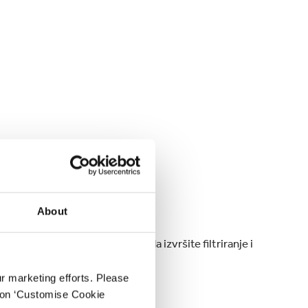
uzimanje
About
e na Smurfit Kappa. Možete da izvršite filtriranje i
ur marketing efforts. Please
k on ‘Customise Cookie