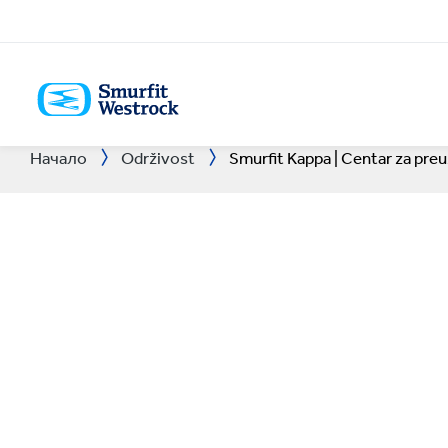
IZLAZ
NA
GLAVNU
STRANU
Начало
Održivost
Smurfit Kappa | Centar za pre