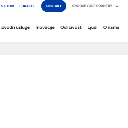
CHOOSE YOUR COUNTRY
ESTITORI
LOKACIJE
KONTAKT
izvodi i usluge
Inovacije
Održivost
Ljudi
O nama