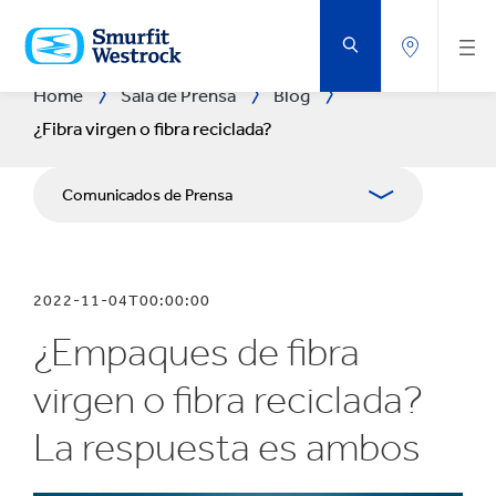
SALTAR
AL
CONTENIDO
PRINCIPAL
Home
Sala de Prensa
Blog
¿Fibra virgen o fibra reciclada?
Comunicados de Prensa
Publicaciones
2022-11-04T00:00:00
Recursos para los medios
¿Empaques de fibra
virgen o fibra reciclada?
La respuesta es ambos