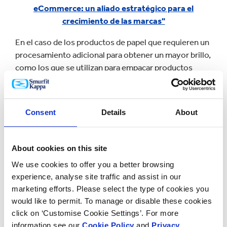
eCommerce: un aliado estratégico para el
crecimiento de las marcas"
En el caso de los productos de papel que requieren un
procesamiento adicional para obtener un mayor brillo,
como los que se utilizan para empacar productos
electrónicos de consumo, cosméticos y productos
farmacéuticos de venta libre, también existe un punto
de inflexión en el que las ventajas medioambientales
Consent
Details
About
de los porcentajes cada vez más altos de fibra
reciclada se encuentran con rendimientos
decrecientes. Al igual que la producción de papel
About cookies on this site
virgen, las plantas de reciclaje utilizan recursos como
We use cookies to offer you a better browsing
agua, energía y productos químicos, y al igual que las
experience, analyse site traffic and assist in our
fábricas de papel virgen, generan emisiones a la
marketing efforts. Please select the type of cookies you
atmósfera y al agua.
Cuanto más tenga que
would like to permit. To manage or disable these cookies
procesarse la fibra reciclada para su uso en nuevos
click on ‘Customise Cookie Settings’. For more
productos, mayor será la carga medioambiental en
information see our
Cookie Policy
and
Privacy