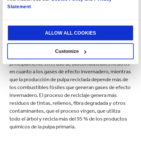
relación con la fabricación de papel virgen.
Statement
Lo que muestra una comparación justa del ciclo de
vida de los dos procesos, vírgenes y reciclados, es
que ambos tienen sus ventajas y limitaciones
ALLOW ALL COOKIES
medioambientales. Por ejemplo, aunque la fabricación
de pulpa virgen requiere más energía en general que el
Customize
proceso equivalente para la pulpa de reciclado, se basa
principalmente en el uso de biocombustibles neutros
en cuanto a los gases de efecto invernadero, mientras
que la producción de pulpa reciclada depende más de
los combustibles fósiles que generan gases de efecto
invernadero. El proceso de reciclaje genera más
residuos de tintas, rellenos, fibra degradada y otros
contaminantes, que el proceso virgen, que utiliza
todo el árbol y recicla más del 95 % de los productos
químicos de la pulpa primaria.